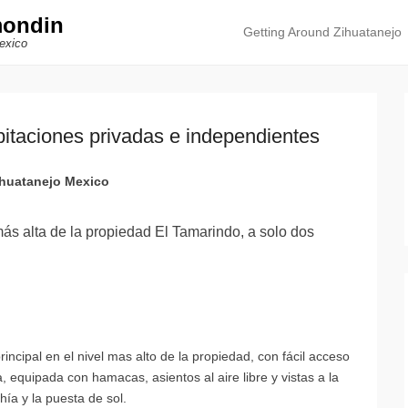
mondin
Getting Around Zihuatanejo
Primary Menu
Skip to content
exico
habitaciones privadas e independientes
ihuatanejo Mexico
más alta de la propiedad El Tamarindo, a solo dos
incipal en el nivel mas alto de la propiedad, con fácil acceso
 equipada con hamacas, asientos al aire libre y vistas a la
ía y la puesta de sol.