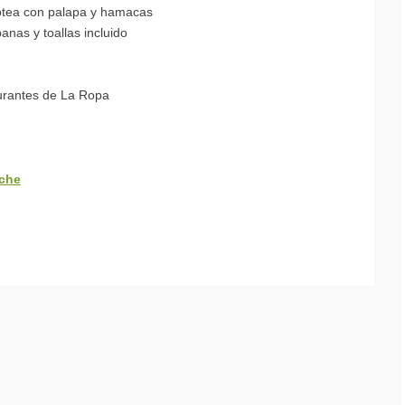
zotea con palapa y hamacas
nas y toallas incluido
urantes de La Ropa
nche