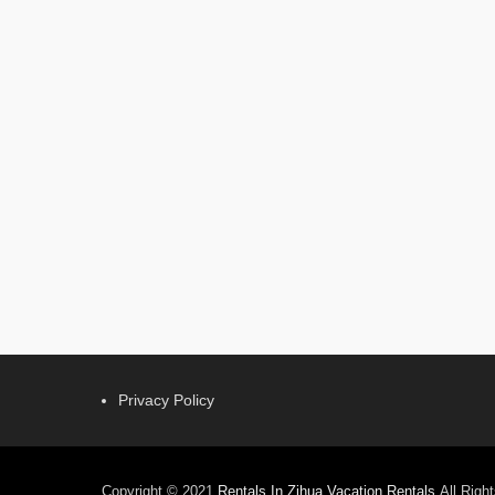
Privacy Policy
Copyright © 2021
Rentals In Zihua Vacation Rentals
All Righ