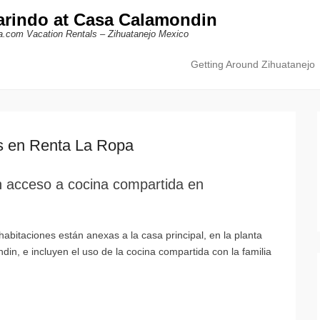
arindo at Casa Calamondin
a.com Vacation Rentals – Zihuatanejo Mexico
Getting Around Zihuatanejo
Primary Menu
Skip to content
s en Renta La Ropa
on acceso a cocina compartida en
bitaciones están anexas a la casa principal, en la planta
in, e incluyen el uso de la cocina compartida con la familia